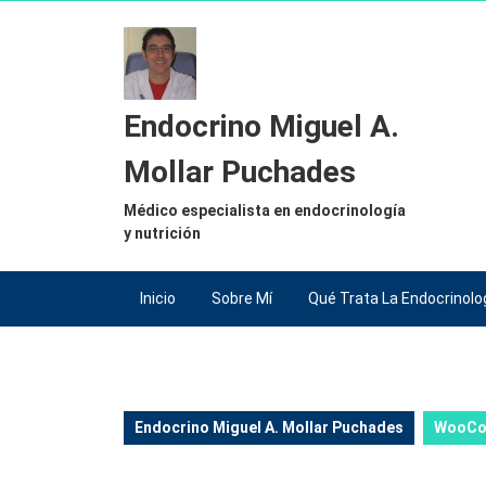
Saltar
al
contenido
Saltar
al
Endocrino Miguel A.
contenido
Mollar Puchades
Médico especialista en endocrinología
y nutrición
Inicio
Sobre Mí
Qué Trata La Endocrinolo
Endocrino Miguel A. Mollar Puchades
WooCo