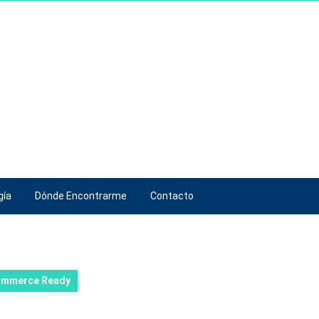
gía
Dónde Encontrarme
Contacto
mmerce Ready