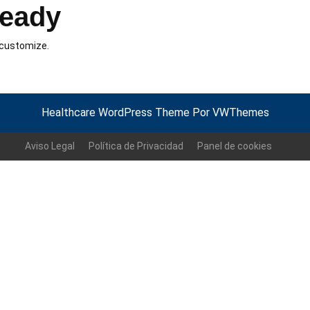
eady
customize.
Healthcare WordPress Theme
Por VWThemes
Volver
arriba
Aviso Legal
Política de Privacidad
Panel de cookies