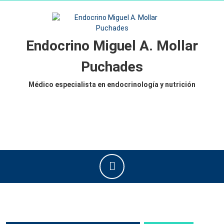
Saltar
al
contenido
Saltar
Endocrino Miguel A. Mollar
al
contenido
Puchades
Médico especialista en endocrinología y nutrición
Botón
de
apertura