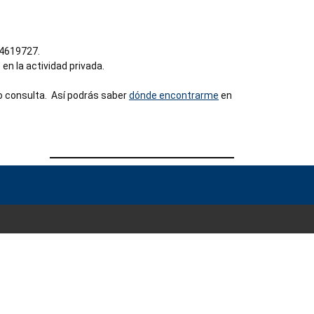
64619727.
en la actividad privada.
o consulta. Así podrás saber
dónde encontrarme
en