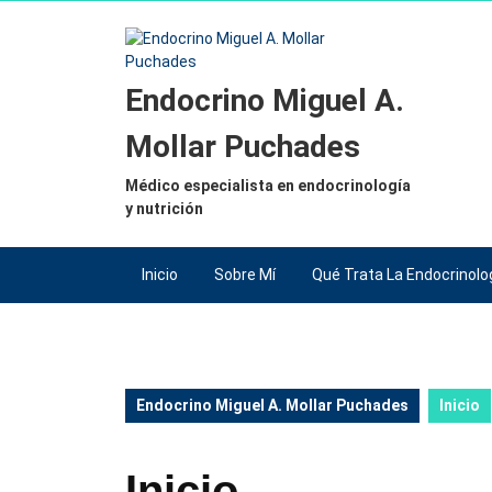
Saltar
al
contenido
Saltar
Endocrino Miguel A.
al
contenido
Mollar Puchades
Médico especialista en endocrinología
y nutrición
Inicio
Sobre Mí
Qué Trata La Endocrinolo
Endocrino Miguel A. Mollar Puchades
Inicio
Inicio