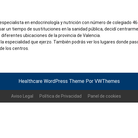
 especialista en endocrinología y nutrición con número de colegiado 4
ar un tiempo de sustituciones en la sanidad pública, decidí centrarme 
iferentes ubicaciones de la provincia de Valencia.
la especialidad que ejerzo. También podrás ver los lugares donde pas
de los centros.
Healthcare WordPress Theme
Por VWThemes
Volver
arriba
Aviso Legal
Política de Privacidad
Panel de cookies