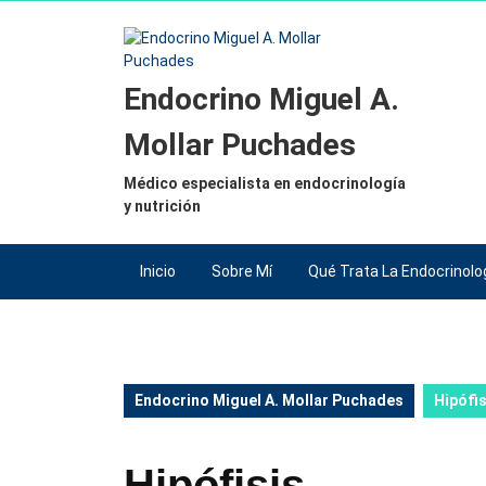
Saltar
al
contenido
Saltar
Endocrino Miguel A.
al
contenido
Mollar Puchades
Médico especialista en endocrinología
y nutrición
Inicio
Sobre Mí
Qué Trata La Endocrinolo
Endocrino Miguel A. Mollar Puchades
Hipófis
Hipófisis