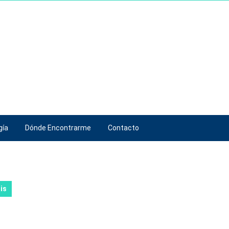
gía
Dónde Encontrarme
Contacto
is