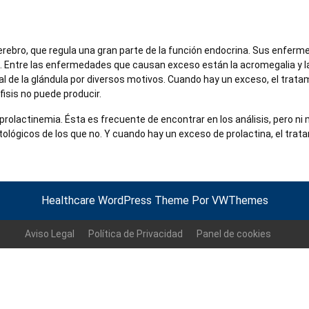
 cerebro, que regula una gran parte de la función endocrina. Sus enfe
Entre las enfermedades que causan exceso están la acromegalia y l
al de la glándula por diversos motivos. Cuando hay un exceso, el trat
isis no puede producir.
rprolactinemia. Ésta es frecuente de encontrar en los análisis, pero n
ológicos de los que no. Y cuando hay un exceso de prolactina, el trata
Healthcare WordPress Theme
Por VWThemes
Volver
arriba
Aviso Legal
Política de Privacidad
Panel de cookies