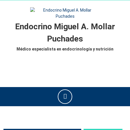
Saltar
al
contenido
Saltar
Endocrino Miguel A. Mollar
al
contenido
Puchades
Médico especialista en endocrinología y nutrición
Botón
de
apertura