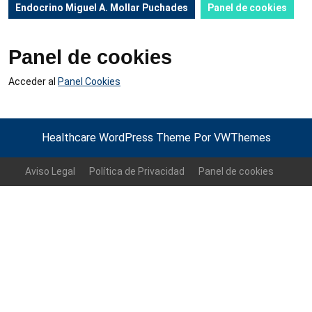
Endocrino Miguel A. Mollar Puchades
Panel de cookies
Panel de cookies
Acceder al
Panel Cookies
Healthcare WordPress Theme
Por VWThemes
Volver
arriba
Aviso Legal
Política de Privacidad
Panel de cookies