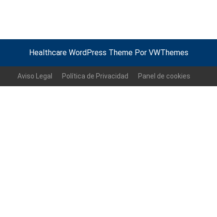
Healthcare WordPress Theme
Por VWThemes
Volver
arriba
Aviso Legal
Política de Privacidad
Panel de cookies