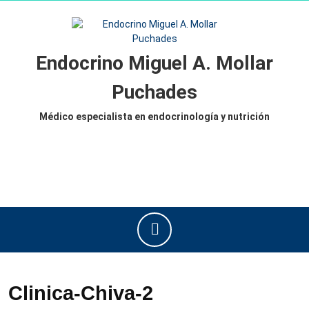
Saltar
al
contenido
Saltar
Endocrino Miguel A. Mollar
al
contenido
Puchades
Médico especialista en endocrinología y nutrición
Botón
de
apertura
Clinica-Chiva-2