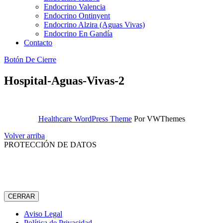
Endocrino Valencia
Endocrino Ontinyent
Endocrino Alzira (Aguas Vivas)
Endocrino En Gandía
Contacto
Botón De Cierre
Hospital-Aguas-Vivas-2
Healthcare WordPress Theme
Por VWThemes
Volver arriba
PROTECCIÓN DE DATOS
CERRAR
Aviso Legal
Política de Privacidad