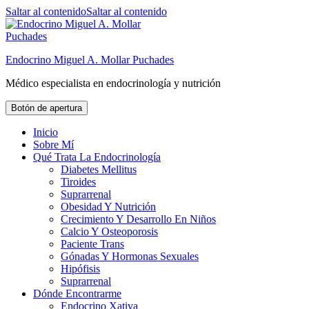
Saltar al contenido
Saltar al contenido
Endocrino Miguel A. Mollar Puchades
Médico especialista en endocrinología y nutrición
Botón de apertura
Inicio
Sobre Mí
Qué Trata La Endocrinología
Diabetes Mellitus
Tiroides
Suprarrenal
Obesidad Y Nutrición
Crecimiento Y Desarrollo En Niños
Calcio Y Osteoporosis
Paciente Trans
Gónadas Y Hormonas Sexuales
Hipófisis
Suprarrenal
Dónde Encontrarme
Endocrino Xativa