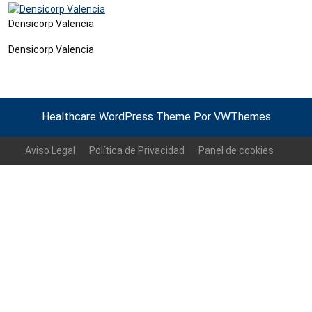
Densicorp Valencia
Densicorp Valencia
Healthcare WordPress Theme
Por VWThemes
Volver
arriba
Aviso Legal
Política de Privacidad
Panel de cookies