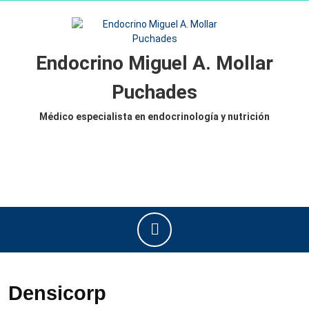
Saltar
al
contenido
Saltar
Endocrino Miguel A. Mollar
al
contenido
Puchades
Médico especialista en endocrinología y nutrición
Botón
de
apertura
Densicorp